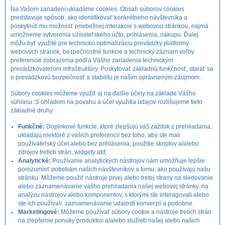
Na Vašom zariadení ukladáme cookies. Obsah súborov cookies
predstavuje spôsob, ako identifikovať konkrétneho návštevníka a
poskytnúť mu možnosť priebežnej interakcie s webovou stránkou, najmä
umožnenie vytvorenia užívateľského účtu, prihlásenia, nákupu. Ďalej
môžu byť využité pre technickú optimalizáciu prevádzky platformy
webových stránok, bezpečnostné funkcie a technický záznam voľby
preferencie zobrazenia podľa Vášho zariadenia technickým
prevádzkovateľom infraštruktúry. Poskytovať základnú funkčnosť, starať sa
o prevádzkovú bezpečnosť a stabilitu je naším oprávneným záujmom.
Súbory cookies môžeme využiť aj na ďalšie účely na základe Vášho
súhlasu. S ohľadom na povahu a účel využitia údajov rozlišujeme tieto
základné druhy:
Funkčné:
Doplnkové funkcie, ktoré zlepšujú váš zážitok z prehliadania,
ukladajú niektoré z vašich preferencií bez toho, aby ste mali
používateľský účet alebo bez prihlásenia, použitie skriptov a/alebo
zdrojov tretích strán, widgety atď.
Analytické:
Používanie analytických nástrojov nám umožňuje lepšie
porozumieť potrebám našich návštevníkov a tomu, ako používajú našu
stránku. Môžeme použiť nástroje prvej alebo tretej strany na sledovanie
alebo zaznamenávanie vášho prehliadania našej webovej stránky, na
analýzu nástrojov alebo komponentov, s ktorými ste interagovali alebo
ste ich používali, zaznamenávanie udalostí konverzií a podobne.
Marketingové:
Môžeme používať súbory cookie a nástroje tretích strán
na zlepšenie ponuky produktov a/alebo služieb našej alebo našich