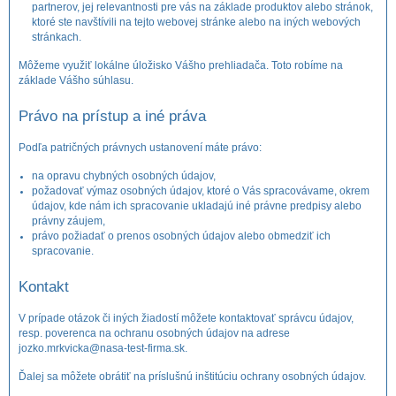
partnerov, jej relevantnosti pre vás na základe produktov alebo stránok,
ktoré ste navštívili na tejto webovej stránke alebo na iných webových
stránkach.
Môžeme využiť lokálne úložisko Vášho prehliadača. Toto robíme na
základe Vášho súhlasu.
Právo na prístup a iné práva
Podľa patričných právnych ustanovení máte právo:
na opravu chybných osobných údajov,
požadovať výmaz osobných údajov, ktoré o Vás spracovávame, okrem
údajov, kde nám ich spracovanie ukladajú iné právne predpisy alebo
právny záujem,
právo požiadať o prenos osobných údajov alebo obmedziť ich
spracovanie.
Kontakt
V prípade otázok či iných žiadostí môžete kontaktovať správcu údajov,
resp. poverenca na ochranu osobných údajov na adrese
jozko.mrkvicka@nasa-test-firma.sk
.
Ďalej sa môžete obrátiť na príslušnú inštitúciu ochrany osobných údajov.