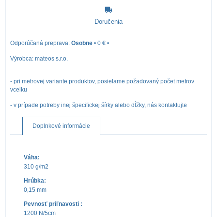
Doručenia
Osobne
•
0 €
•
Výrobca:
mateos s.r.o.
- pri metrovej variante produktov, posielame požadovaný počet metrov
vcelku
- v prípade potreby inej špecifickej šírky alebo dĺžky, nás kontaktujte
Doplnkové informácie
Váha:
310 g/m2
Hrúbka:
0,15 mm
Pevnosť priľnavosti :
1200 N/5cm