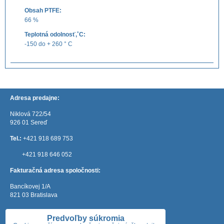
Obsah PTFE:
66 %
Teplotná odolnosť,˚C:
-150 do + 260 ° C
Adresa predajne:
Niklová 722/54
926 01 Sereď
Tel.:
+421 918 689 753
+421 918 646 052
Fakturačná adresa spoločnosti:
Bancíkovej 1/A
821 03 Bratislava
e-mail:
mateos@mateos.sk
Predvoľby súkromia