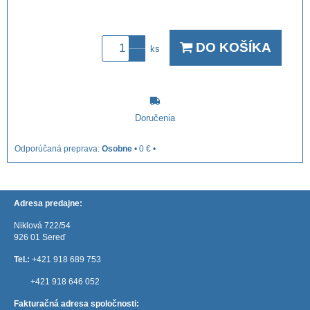
DO KOŠÍKA
ks
Doručenia
Osobne
•
0 €
•
Adresa predajne:
Niklová 722/54
926 01 Sereď
Tel.:
+421 918 689 753
+421 918 646 052
Fakturačná adresa spoločnosti: