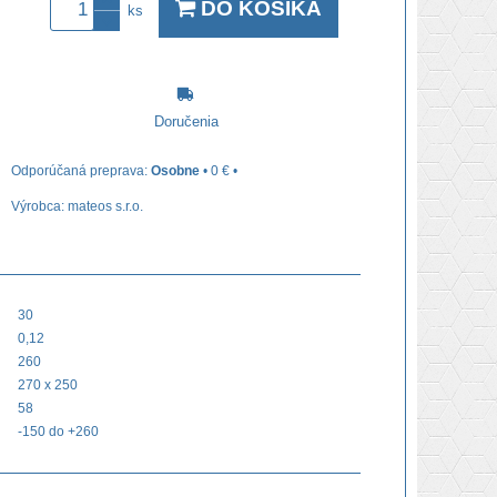
DO KOŠÍKA
ks
Doručenia
Osobne
•
0 €
•
Výrobca:
mateos s.r.o.
30
0,12
260
270 x 250
58
-150 do +260