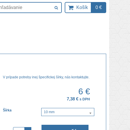
Košík
0 €
V prípade potreby inej špecifickej šírky, nás kontaktujte.
6 €
7,38 €
s DPH
Šírka
10 mm