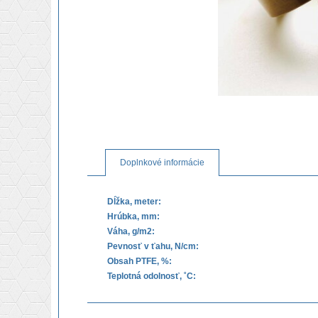
Doplnkové informácie
Dĺžka, meter:
Hrúbka, mm:
Váha, g/m2:
Pevnosť v ťahu, N/cm:
Obsah PTFE, %:
Teplotná odolnosť, ˚C: