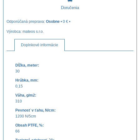
Doručenia
Osobne
•
0 €
•
Výrobca:
mateos s.r.o.
Doplnkové informácie
Dĺžka, meter:
30
Hrúbka, mm:
0,15
Váha, g/m2:
310
Pevnosť v ťahu, N/cm:
1200 N/5cm
Obsah PTFE, %:
66