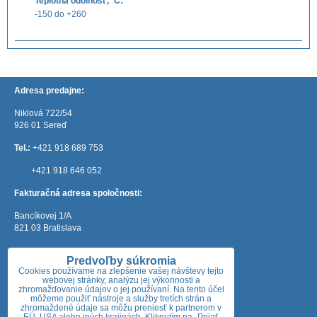
Teplotná odolnosť, ˚C:
-150 do +260
Adresa predajne:
Niklová 722/54
926 01 Sereď
Tel.:
+421 918 689 753
+421 918 646 052
Fakturačná adresa spoločnosti:
Bancíkovej 1/A
821 03 Bratislava
e-mail:
mateos@mateos.sk
Predvoľby súkromia
Otváracie hodiny:
Cookies používame na zlepšenie vašej návštevy tejto
webovej stránky, analýzu jej výkonnosti a
zhromažďovanie údajov o jej používaní. Na tento účel
Pondelok: 7:30 - 18:00
môžeme použiť nástroje a služby tretích strán a
Utorok: 7:30 - 18:00
zhromaždené údaje sa môžu preniesť k partnerom v
Streda: 7:30 - 18:00