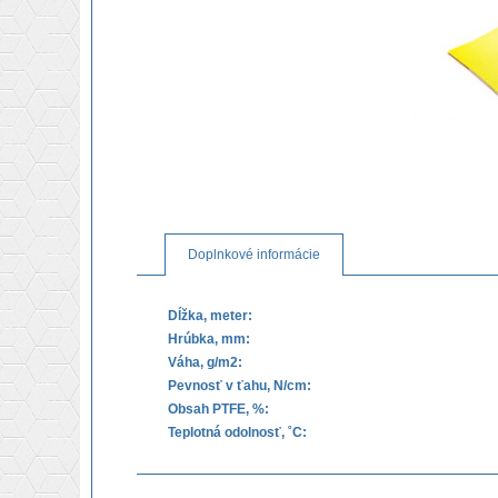
Doplnkové informácie
Dĺžka, meter:
Hrúbka, mm:
Váha, g/m2:
Pevnosť v ťahu, N/cm:
Obsah PTFE, %:
Teplotná odolnosť, ˚C: