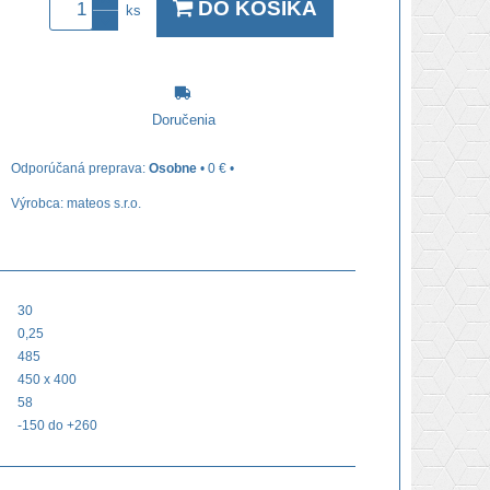
DO KOŠÍKA
ks
Doručenia
Osobne
•
0 €
•
Výrobca:
mateos s.r.o.
30
0,25
485
450 x 400
58
-150 do +260