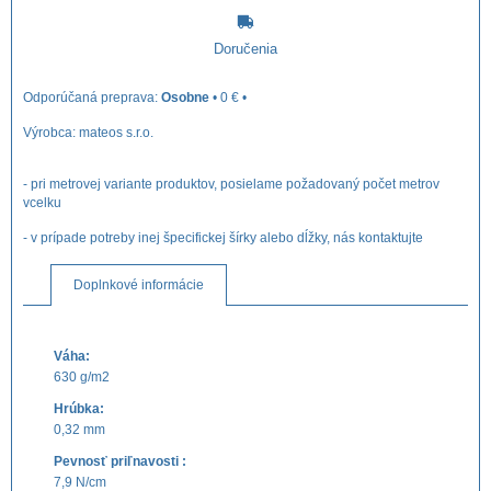
Doručenia
Osobne
•
0 €
•
Výrobca:
mateos s.r.o.
- pri metrovej variante produktov, posielame požadovaný počet metrov
vcelku
- v prípade potreby inej špecifickej šírky alebo dĺžky, nás kontaktujte
Doplnkové informácie
Váha:
630 g/m2
Hrúbka:
0,32 mm
Pevnosť priľnavosti :
7,9 N/cm