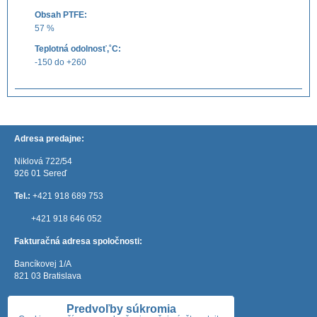
Obsah PTFE:
57 %
Teplotná odolnosť,˚C:
-150 do +260
Adresa predajne:
Niklová 722/54
926 01 Sereď
Tel.:
+421 918 689 753
+421 918 646 052
Fakturačná adresa spoločnosti:
Bancíkovej 1/A
821 03 Bratislava
e-mail:
mateos@mateos.sk
Predvoľby súkromia