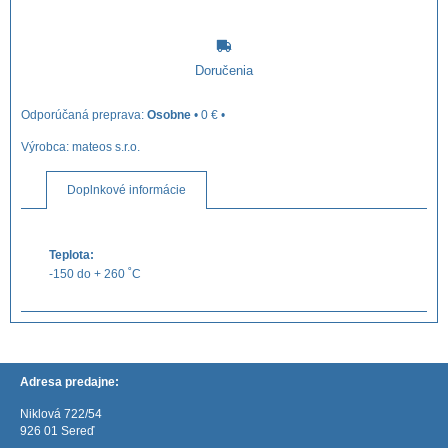
Doručenia
Osobne
•
0 €
•
Výrobca:
mateos s.r.o.
Doplnkové informácie
Teplota:
-150 do + 260 ˚C
Adresa predajne:
Niklová 722/54
926 01 Sereď