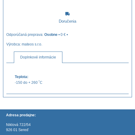
Doručenia
Osobne
•
0 €
•
Výrobca:
mateos s.r.o.
Doplnkové informácie
Teplota:
-150 do + 260 ˚C
Adresa predajne:
Niklová 722/54
926 01 Sereď