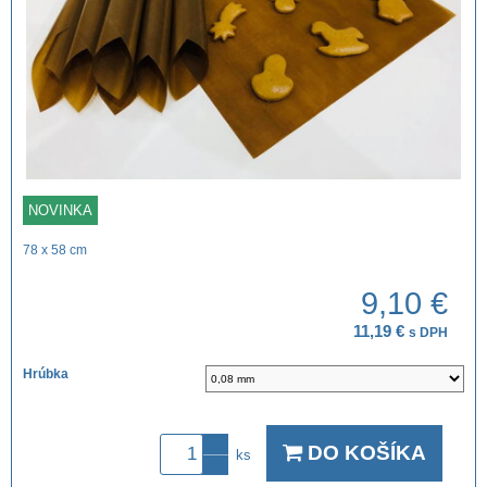
NOVINKA
78 x 58 cm
9,10 €
11,19 €
s DPH
Hrúbka
DO KOŠÍKA
ks