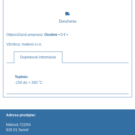
Doručenia
Osobne
•
0 €
•
Výrobca:
mateos s.r.o.
Doplnkové informácie
Teplota:
-150 do + 260 ˚C
Adresa predajne:
Niklová 722/54
926 01 Sereď