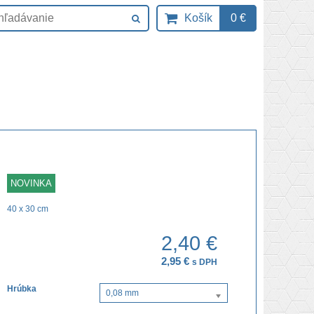
Košík
0 €
NOVINKA
40 x 30 cm
2,40 €
2,95 €
s DPH
Hrúbka
0,08 mm