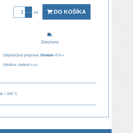
DO KOŠÍKA
ks
Doručenia
Osobne
•
0 €
•
Výrobca:
mateos s.r.o.
do + 260 ˚C