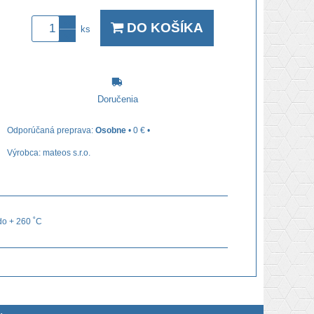
DO KOŠÍKA
ks
Doručenia
Osobne
•
0 €
•
Výrobca:
mateos s.r.o.
do + 260 ˚C