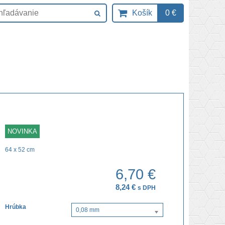
Košík
0 €
NOVINKA
64 x 52 cm
6,70 €
8,24 €
s DPH
Hrúbka
0,08 mm