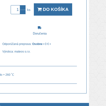
DO KOŠÍKA
ks
Doručenia
Osobne
•
0 €
•
Výrobca:
mateos s.r.o.
do + 260 ˚C