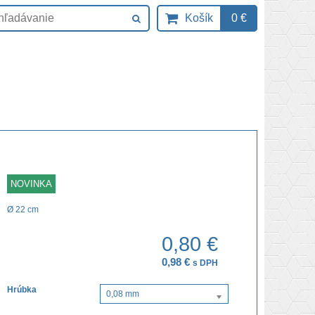
Košík
0 €
NOVINKA
Ø 22 cm
0,80 €
0,98 €
s DPH
Hrúbka
0,08 mm