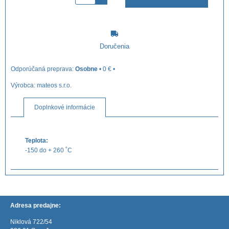
Doručenia
Osobne
•
0 €
•
Výrobca:
mateos s.r.o.
Doplnkové informácie
Teplota:
-150 do + 260 ˚C
Adresa predajne:
Niklová 722/54