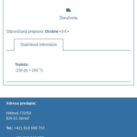
Doručenia
Osobne
•
0 €
•
Doplnkové informácie
Teplota:
-150 do + 260 ˚C
Adresa predajne:
Niklová 722/54
926 01 Sereď
Tel.:
+421 918 689 753