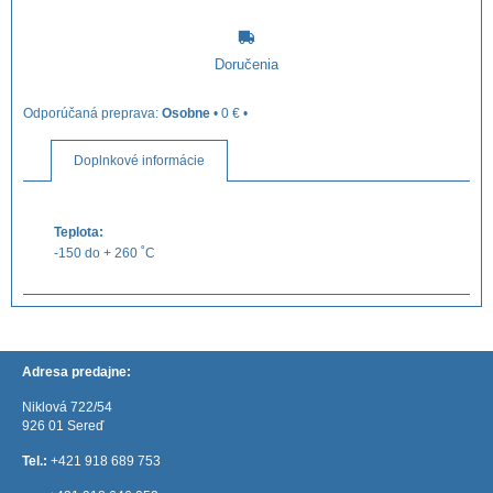
Doručenia
Osobne
•
0 €
•
Doplnkové informácie
Teplota:
-150 do + 260 ˚C
Adresa predajne:
Niklová 722/54
926 01 Sereď
Tel.:
+421 918 689 753