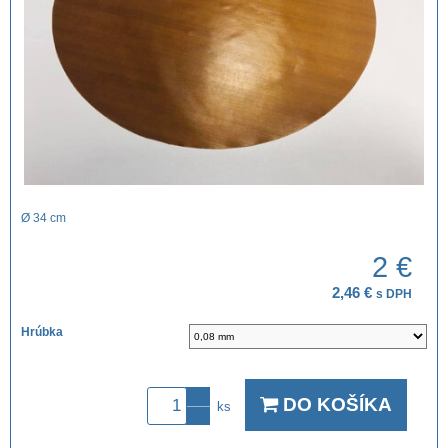
Ø 34 cm
2 €
2,46 €
s DPH
Hrúbka
DO KOŠÍKA
ks