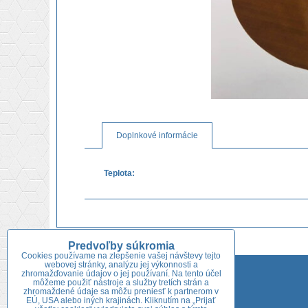
Doplnkové informácie
Teplota:
Predvoľby súkromia
Cookies používame na zlepšenie vašej návštevy tejto
webovej stránky, analýzu jej výkonnosti a
Adresa predajne:
zhromažďovanie údajov o jej používaní. Na tento účel
môžeme použiť nástroje a služby tretích strán a
Niklová 722/54
zhromaždené údaje sa môžu preniesť k partnerom v
EÚ, USA alebo iných krajinách. Kliknutím na „Prijať
926 01 Sereď