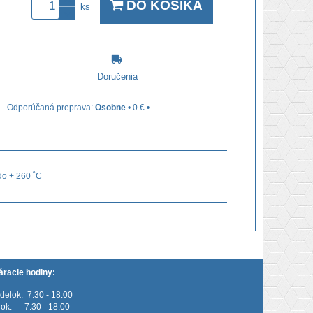
DO KOŠÍKA
ks
Doručenia
Osobne
•
0 €
•
do + 260 ˚C
áracie hodiny:
delok: 7:30 - 18:00
rok: 7:30 - 18:00