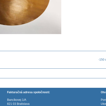
-150 
Fakturačná adresa spoločnosti:
Otv
Bancíkovej 1/A
Pon
821 03 Bratislava
Uto