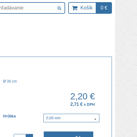
Košík
0 €
Ø 36 cm
2,20 €
2,71 €
s DPH
Hrúbka
0,08 mm