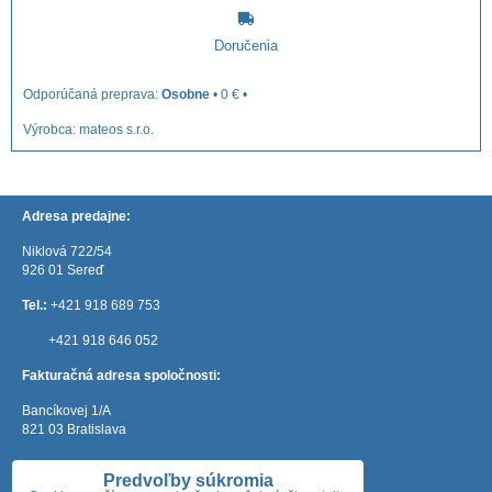
Doručenia
Osobne
•
0 €
•
Výrobca:
mateos s.r.o.
Adresa predajne:
Niklová 722/54
926 01 Sereď
Tel.:
+421 918 689 753
+421 918 646 052
Fakturačná adresa spoločnosti:
Bancíkovej 1/A
821 03 Bratislava
e-mail:
mateos@mateos.sk
Predvoľby súkromia