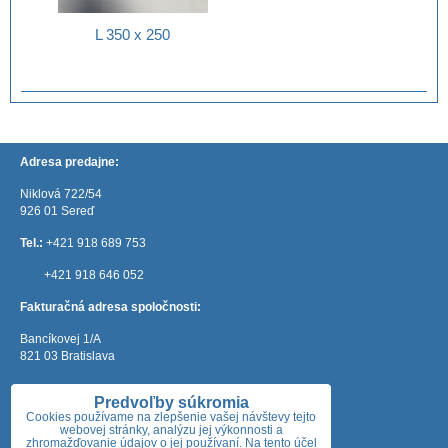
L 350 x 250
Adresa predajne:
Niklová 722/54
926 01 Sereď
Tel.:
+421 918 689 753
+421 918 646 052
Fakturačná adresa spoločnosti:
Bancíkovej 1/A
821 03 Bratislava
e-mail:
mateos@mateos.sk
Predvoľby súkromia
Otváracie hodiny:
Cookies používame na zlepšenie vašej návštevy tejto
webovej stránky, analýzu jej výkonnosti a
zhromažďovanie údajov o jej používaní. Na tento účel
Pondelok: 7:30 - 18:00