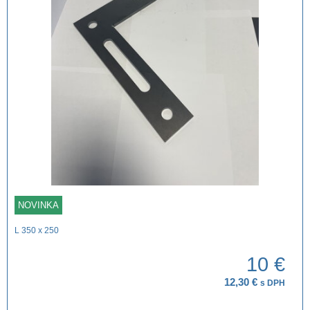
NOVINKA
L 350 x 250
10 €
12,30 €
s DPH