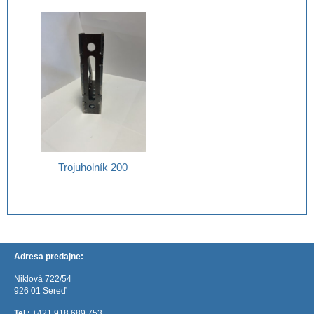
Trojuholník 200
Adresa predajne:
Niklová 722/54
926 01 Sereď
Tel.:
+421 918 689 753