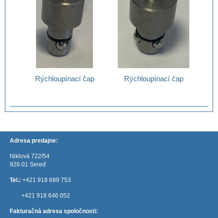
Rýchloupínací čap
Rýchloupínací čap
Adresa predajne:
Niklová 722/54
926 01 Sereď
Tel.:
+421 918 689 753
+421 918 646 052
Fakturačná adresa spoločnosti: