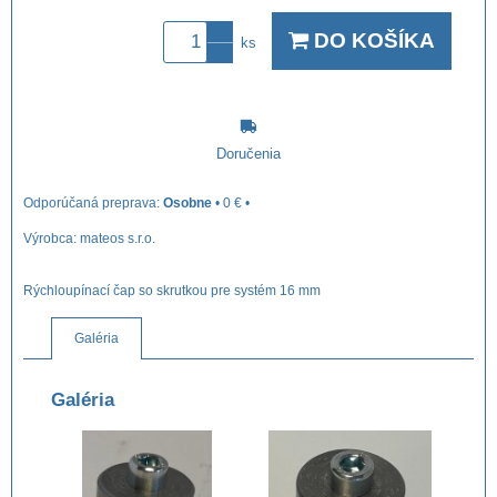
DO KOŠÍKA
ks
Doručenia
Osobne
•
0 €
•
Výrobca:
mateos s.r.o.
Rýchloupínací čap so skrutkou pre systém 16 mm
Galéria
Galéria