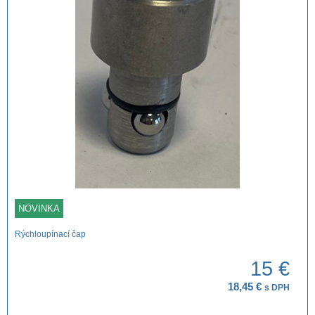
NOVINKA
Rýchloupínací čap
15 €
18,45 €
s DPH