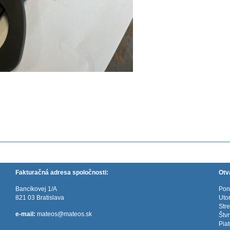
Fakturačná adresa spoločnosti:
Otv
Bancíkovej 1/A
Pon
821 03 Bratislava
Uto
Str
e-mail:
mateos@mateos.sk
Štv
Pia