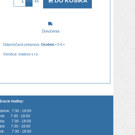
DO KOŠÍKA
ks
Doručenia
Osobne
•
0 €
•
Výrobca:
mateos s.r.o.
áracie hodiny:
delok: 7:30 - 18:00
rok: 7:30 - 18:00
eda: 7:30 - 18:00
rtok: 7:30 - 18:00
tok: 7:30 - 18:00