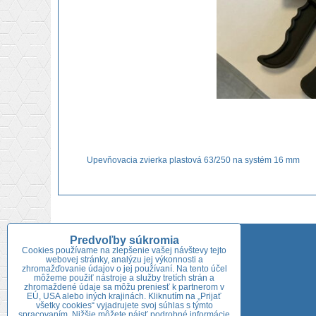
Upevňovacia zvierka plastová 63/250 na systém 16 mm
Adresa predajne:
Predvoľby súkromia
Cookies používame na zlepšenie vašej návštevy tejto
webovej stránky, analýzu jej výkonnosti a
Niklová 722/54
zhromažďovanie údajov o jej používaní. Na tento účel
926 01 Sereď
môžeme použiť nástroje a služby tretích strán a
zhromaždené údaje sa môžu preniesť k partnerom v
Tel.:
+421 918 689 753
EÚ, USA alebo iných krajinách. Kliknutím na „Prijať
všetky cookies“ vyjadrujete svoj súhlas s týmto
spracovaním. Nižšie môžete nájsť podrobné informácie