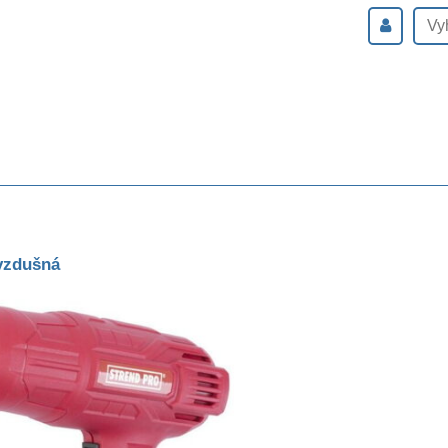
ovzdušná