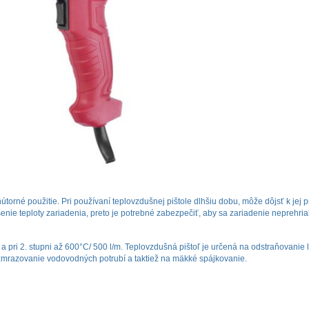
orné použitie. Pri používaní teplovzdušnej pištole dlhšiu dobu, môže dôjsť k jej p
e teploty zariadenia, preto je potrebné zabezpečiť, aby sa zariadenie neprehrialo
 a pri 2. stupni až 600°C/ 500 l/m. Teplovzdušná pištoľ je určená na odstraňovanie 
rozmrazovanie vodovodných potrubí a taktiež na mäkké spájkovanie.