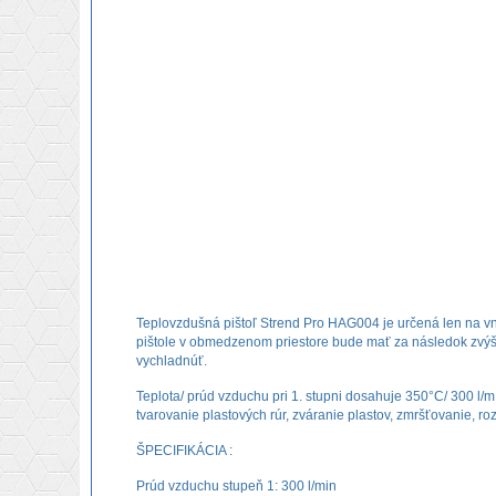
Teplovzdušná pištoľ Strend Pro HAG004 je určená len na vnút
pištole v obmedzenom priestore bude mať za následok zvýšeni
vychladnúť.
Teplota/ prúd vzduchu pri 1. stupni dosahuje 350°C/ 300 l/m
tvarovanie plastových rúr, zváranie plastov, zmršťovanie, 
ŠPECIFIKÁCIA :
Prúd vzduchu stupeň 1: 300 l/min