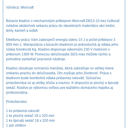
Výrobca:
Worcraft
Búracie kladivo s mechanickým príklepom Worcraft DB13-15 bez ťažkostí
zvládne akúkoľvek sekaciu prácu do stavebných materiálov ako betón,
tehly, kameň a asfalt.
Efektívnu prácu Vám zabezpečí energia úderu 15 J a počet príklepov 3
800 min-1. Manipulácia s búracím kladivom je jednoduchá aj vďaka jeho
nízkej hmotnosti Kg. Kladivo disponuje výkonným 230 V motorom s
príkonom 1300 W. Pomocou skľučovadla SDS-max môžete rýchlo a
pohodlne vymieňať pracovné nástroje.
Kladivo obsahuje ochrannú manžetu, ktorá zabraňuje vo veľkej miere
vnikaniu prachu do skľučovadla, čím zvyšuje jeho životnosť. Práca s
kladivom bude komfortná vďaka prídavnej rukoväti. Súčasťou
príslušenstva sú aj uhlíky, kľúče a mazivo. K dispozícii je plochý a špicatý
sekáč. Kladivo je výbornou voľbou pre každého domáceho majstra aj
profesionálna.
Príslušenstvo
1 ks prídavná rukoväť
1 ks plochý sekáč 18 x 320 mm
1 ks špicatý sekáč 18 x 320 mm
1 pár uhlíkov