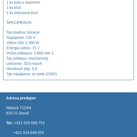
1 ks tuba s mazivom
1 ks kľuč
1 ks imbusový kľuč
ŠPECIFIKÁCIA:
Typ kladiva: búracie
Napájanie: 230 V
Výkon (W): 1 300 W
Energia úderu: 15 J
Počet príklepov: 3 800 min-1
Typ príklepu: mechanický
Upínanie: SDS-max®
Hmotnosť (kg): 6,8
Typ napájania: zo siete (230V)
Adresa predajne:
Niklová 722/54
926 01 Sereď
Tel.:
+421 918 689 753
+421 918 646 052