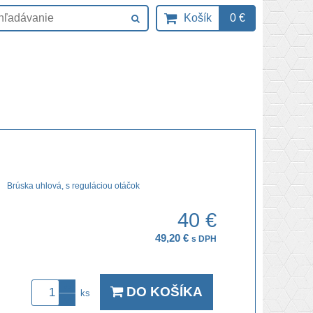
Košík
0 €
Brúska uhlová, s reguláciou otáčok
40 €
49,20 €
s DPH
DO KOŠÍKA
ks