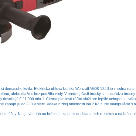
či domáceho kutila. Elektrická uhlová brúska Worcraft AG08-125S je vhodná na pr
betónu, alebo dlaždíc bez použitia vody. V prednej časti brúsky sa nachádza brúsny
 dosahujú 0-11 000 min-1. Čierna plastová rúčka slúži pre lepšie uchopenie, vďa
bné zapojiť ju do 230 V siete. Vďaka nízkej hmotnosti iba 2 Kg bude manipulácia s
h kotúčov. Nie je vhodná na brúsenie za pomoci chladiacich roztokov a na brúsen