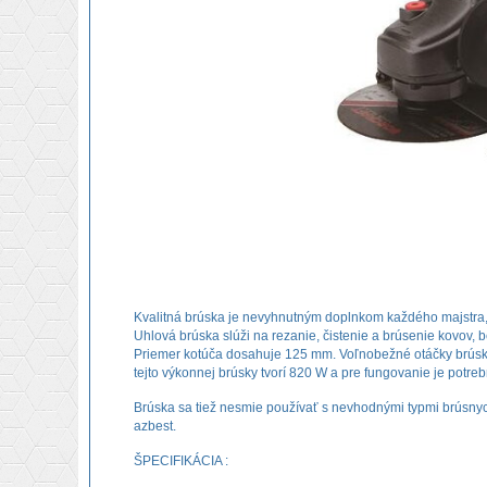
Kvalitná brúska je nevyhnutným doplnkom každého majstra, 
Uhlová brúska slúži na rezanie, čistenie a brúsenie kovov, 
Priemer kotúča dosahuje 125 mm. Voľnobežné otáčky brúsky
tejto výkonnej brúsky tvorí 820 W a pre fungovanie je potre
Brúska sa tiež nesmie používať s nevhodnými typmi brúsnyc
azbest.
ŠPECIFIKÁCIA :