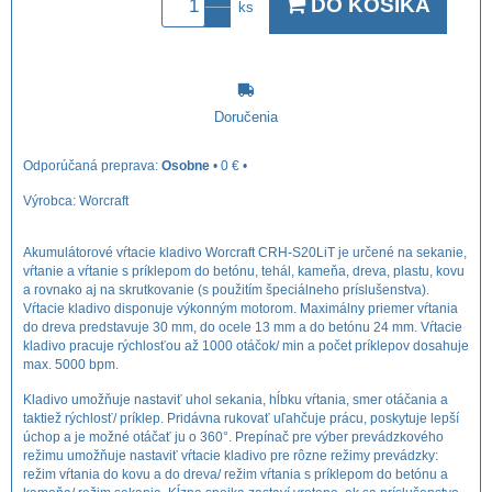
DO KOŠÍKA
ks
Doručenia
Osobne
•
0 €
•
Výrobca:
Worcraft
Akumulátorové vŕtacie kladivo Worcraft CRH-S20LiT je určené na sekanie,
vŕtanie a vŕtanie s príklepom do betónu, tehál, kameňa, dreva, plastu, kovu
a rovnako aj na skrutkovanie (s použitím špeciálneho príslušenstva).
Vŕtacie kladivo disponuje výkonným motorom. Maximálny priemer vŕtania
do dreva predstavuje 30 mm, do ocele 13 mm a do betónu 24 mm. Vŕtacie
kladivo pracuje rýchlosťou až 1000 otáčok/ min a počet príklepov dosahuje
max. 5000 bpm.
Kladivo umožňuje nastaviť uhol sekania, hĺbku vŕtania, smer otáčania a
taktiež rýchlosť/ príklep. Pridávna rukovať uľahčuje prácu, poskytuje lepší
úchop a je možné otáčať ju o 360°. Prepínač pre výber prevádzkového
režimu umožňuje nastaviť vŕtacie kladivo pre rôzne režimy prevádzky:
režim vŕtania do kovu a do dreva/ režim vŕtania s príklepom do betónu a