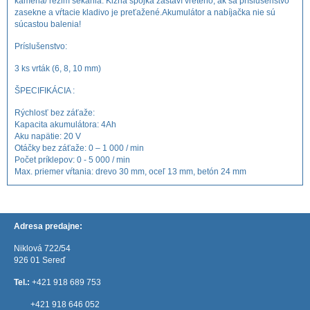
kameňa/ režim sekania. Kĺzna spojka zastaví vreteno, ak sa príslušenstvo
zasekne a vŕtacie kladivo je preťažené.Akumulátor a nabíjačka nie sú
súcastou balenia!
Príslušenstvo:
3 ks vrták (6, 8, 10 mm)
ŠPECIFIKÁCIA :
Rýchlosť bez záťaže:
Kapacita akumulátora: 4Ah
Aku napätie: 20 V
Otáčky bez záťaže: 0 – 1 000 / min
Počet príklepov: 0 - 5 000 / min
Max. priemer vŕtania: drevo 30 mm, oceľ 13 mm, betón 24 mm
Adresa predajne:
Niklová 722/54
926 01 Sereď
Tel.:
+421 918 689 753
+421 918 646 052