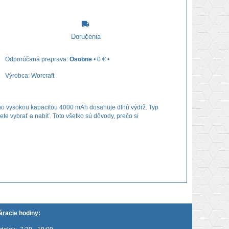
Doručenia
Osobne
•
0 €
•
Výrobca:
Worcraft
eho vysokou kapacitou 4000 mAh dosahuje dlhú výdrž. Typ
te vybrať a nabiť. Toto všetko sú dôvody, prečo si
áracie hodiny: