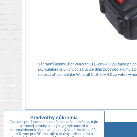
Náhradný akumulátor Worcraft CLB-20V-4.0 využijete pri po
akumulátora je Li-ion, čo zaručuje dlhú životnosť akumuláto
zaobstarať akumulátor Worcraft CLB-20V-4.0 za veľmi výho
Predvoľby súkromia
Cookies používame na zlepšenie vašej návštevy tejto
webovej stránky, analýzu jej výkonnosti a
Adresa predajne:
zhromažďovanie údajov o jej používaní. Na tento účel
môžeme použiť nástroje a služby tretích strán a