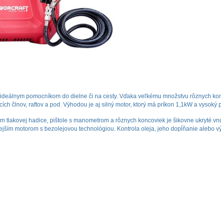
eálnym pomocníkom do dielne či na cesty. Vďaka veľkému množstvu rôznych konco
acích člnov, raftov a pod. Výhodou je aj silný motor, ktorý má príkon 1,1kW a vysoký p
 3 m tlakovej hadice, pištole s manometrom a rôznych koncoviek je šikovne ukryté v
ším motorom s bezolejovou technológiou. Kontrola oleja, jeho dopĺňanie alebo vý