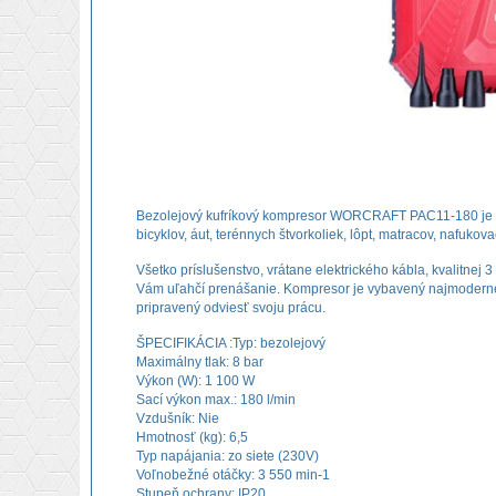
Bezolejový kufríkový kompresor WORCRAFT PAC11-180 je id
bicyklov, áut, terénnych štvorkoliek, lôpt, matracov, nafukov
Všetko príslušenstvo, vrátane elektrického kábla, kvalitnej
Vám uľahčí prenášanie. Kompresor je vybavený najmodernej
pripravený odviesť svoju prácu.
ŠPECIFIKÁCIA :Typ: bezolejový
Maximálny tlak: 8 bar
Výkon (W): 1 100 W
Sací výkon max.: 180 l/min
Vzdušník: Nie
Hmotnosť (kg): 6,5
Typ napájania: zo siete (230V)
Voľnobežné otáčky: 3 550 min-1
Stupeň ochrany: IP20