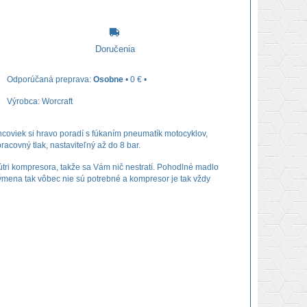
Doručenia
Osobne
•
0 €
•
Výrobca:
Worcraft
viek si hravo poradí s fúkaním pneumatík motocyklov,
racovný tlak, nastaviteľný až do 8 bar.
nútri kompresora, takže sa Vám nič nestratí. Pohodlné madlo
mena tak vôbec nie sú potrebné a kompresor je tak vždy