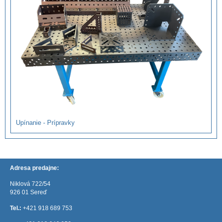
Upínanie - Prípravky
Adresa predajne:
Niklová 722/54
926 01 Sereď
Tel.:
+421 918 689 753