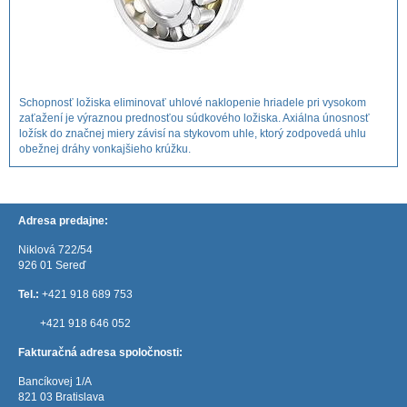
Schopnosť ložiska eliminovať uhlové naklopenie hriadele pri vysokom
zaťažení je výraznou prednosťou súdkového ložiska. Axiálna únosnosť
ložísk do značnej miery závisí na stykovom uhle, ktorý zodpovedá uhlu
obežnej dráhy vonkajšieho krúžku.
Adresa predajne:
Niklová 722/54
926 01 Sereď
Tel.:
+421 918 689 753
+421 918 646 052
Fakturačná adresa spoločnosti:
Bancíkovej 1/A
821 03 Bratislava