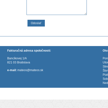
Odoslať
Fakturačná adresa spoločnosti:
Otv
Bancíkovej 1/A
Pon
821 03 Bratislava
Uto
Str
e-mail:
mateos@mateos.sk
Štv
Pia
Sob
Ned