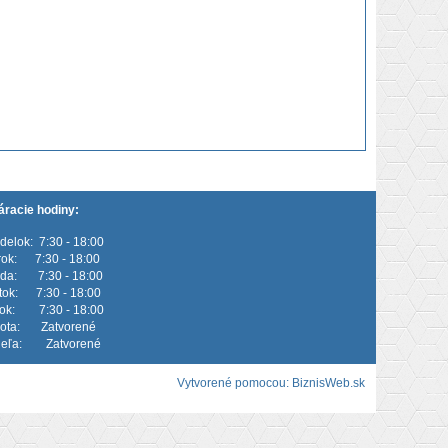
áracie hodiny:
delok: 7:30 - 18:00
rok: 7:30 - 18:00
eda: 7:30 - 18:00
rtok: 7:30 - 18:00
tok: 7:30 - 18:00
ota: Zatvorené
eľa: Zatvorené
Vytvorené pomocou:
BiznisWeb.sk