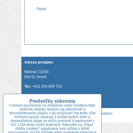
Dopyt:
Adresa predajne:
Niklová 722/54
926 01 Sereď
Tel.:
+421 918 689 753
+421 918 646 052
Predvoľby súkromia
Cookies používame na zlepšenie vašej návštevy tejto
webovej stránky, analýzu jej výkonnosti a
zhromažďovanie údajov o jej používaní. Na tento účel
Predvoľby súkromia
Zásady ochrany osobných údajov
môžeme použiť nástroje a služby tretích strán a
zhromaždené údaje sa môžu preniesť k partnerom v
EÚ, USA alebo iných krajinách. Kliknutím na „Prijať
všetky cookies“ vyjadrujete svoj súhlas s týmto
spracovaním. Nižšie môžete nájsť podrobné informácie