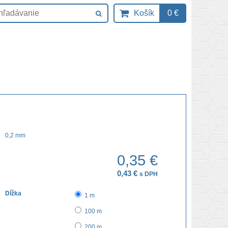
Košík
0 €
0,2 mm
0,35 €
0,43 €
s DPH
Dĺžka
1 m
100 m
200 m