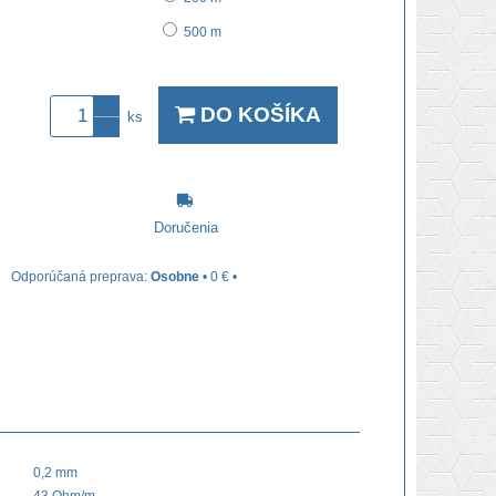
500 m
DO KOŠÍKA
ks
Doručenia
Osobne
•
0 €
•
0,2 mm