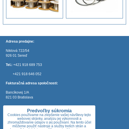
Adresa predajne:
Niklová 722/54
926 01 Sereď
Tel.:
+421 918 689 753
+421 918 646 052
Fakturačná adresa spoločnosti:
Bancíkovej 1/A
821 03 Bratislava
e-mail:
mateos@mateos.sk
Predvoľby súkromia
Otváracie hodiny:
Cookies používame na zlepšenie vašej návštevy tejto
webovej stránky, analýzu jej výkonnosti a
zhromažďovanie údajov o jej používaní. Na tento účel
Pondelok: 7:30 - 18:00
môžeme použiť nástroje a služby tretích strán a
Utorok: 7:30 - 18:00