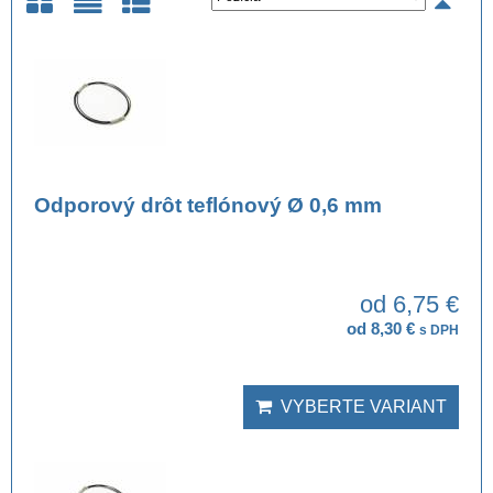
Mriežka
Zoznam
Tabuľka
Odporový drôt teflónový Ø 0,6 mm
od 6,75 €
od 8,30 €
s DPH
VYBERTE VARIANT