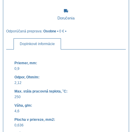
Doručenia
Osobne
•
0 €
•
Doplnkové informácie
Priemer, mm:
0,9
Odpor, Ohm/m:
2,12
Max. stála pracovná teplota, ˚C:
250
Váha, g/m:
4,6
Plocha v priereze, mm2:
0,636