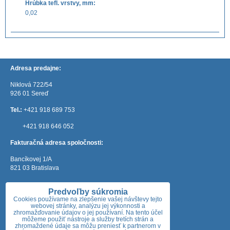
Hrúbka tefl. vrstvy, mm:
0,02
Adresa predajne:
Niklová 722/54
926 01 Sereď
Tel.:
+421 918 689 753
+421 918 646 052
Fakturačná adresa spoločnosti:
Bancíkovej 1/A
821 03 Bratislava
e-mail:
mateos@mateos.sk
Predvoľby súkromia
Otváracie hodiny:
Cookies používame na zlepšenie vašej návštevy tejto
webovej stránky, analýzu jej výkonnosti a
zhromažďovanie údajov o jej používaní. Na tento účel
Pondelok: 7:30 - 18:00
môžeme použiť nástroje a služby tretích strán a
Utorok: 7:30 - 18:00
zhromaždené údaje sa môžu preniesť k partnerom v