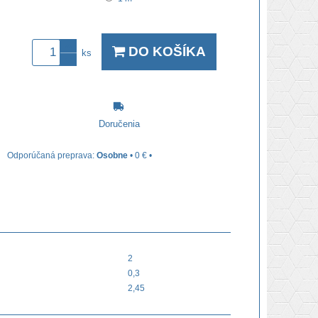
DO KOŠÍKA
ks
Doručenia
Osobne
•
0 €
•
2
0,3
2,45