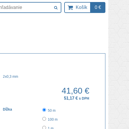
Košík
0 €
2x0,3 mm
41,60 €
51,17 €
s DPH
Dĺžka
50 m
100 m
1 m