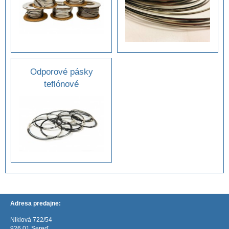
Odporové pásky
teflónové
Adresa predajne:
Niklová 722/54
926 01 Sereď