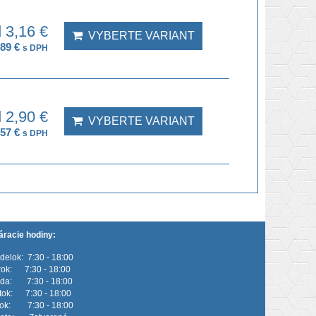
 3,16 €
VYBERTE VARIANT
,89 €
s DPH
 2,90 €
VYBERTE VARIANT
,57 €
s DPH
áracie hodiny:
delok: 7:30 - 18:00
rok: 7:30 - 18:00
eda: 7:30 - 18:00
rtok: 7:30 - 18:00
tok: 7:30 - 18:00