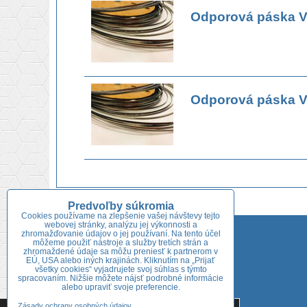
Odporová páska V
Odporová páska V
Predvoľby súkromia
Cookies používame na zlepšenie vašej návštevy tejto
webovej stránky, analýzu jej výkonnosti a
Adresa predajne:
zhromažďovanie údajov o jej používaní. Na tento účel
môžeme použiť nástroje a služby tretích strán a
Niklová 722/54
zhromaždené údaje sa môžu preniesť k partnerom v
EÚ, USA alebo iných krajinách. Kliknutím na „Prijať
926 01 Sereď
všetky cookies“ vyjadrujete svoj súhlas s týmto
spracovaním. Nižšie môžete nájsť podrobné informácie
Tel.:
+421 918 689 753
alebo upraviť svoje preferencie.
Tieto internetové stránky používajú súbory cookies. Bližšie
Zásady ochrany osobných údajov
+421 918 646 052