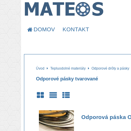
DOMOV
KONTAKT
Úvod
Tepluodolné materiály
Odporové drôty a pásky
Odporové pásky tvarované
Mriežka
Zoznam
Tabuľka
Odporová páska 