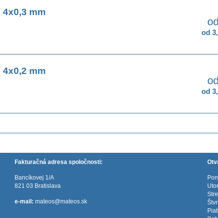
 4x0,3 mm
od
od 3
 4x0,2 mm
od
od 3
Fakturačná adresa spoločnosti:
Otv
Bancíkovej 1/A
Pon
821 03 Bratislava
Uto
Str
e-mail:
mateos@mateos.sk
Štv
Pia