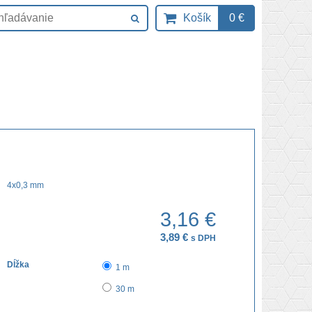
Košík
0 €
4x0,3 mm
3,16 €
3,89 €
s DPH
Dĺžka
1 m
30 m