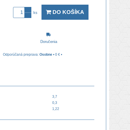
DO KOŠÍKA
ks
Doručenia
Osobne
•
0 €
•
3,7
0,3
1,22