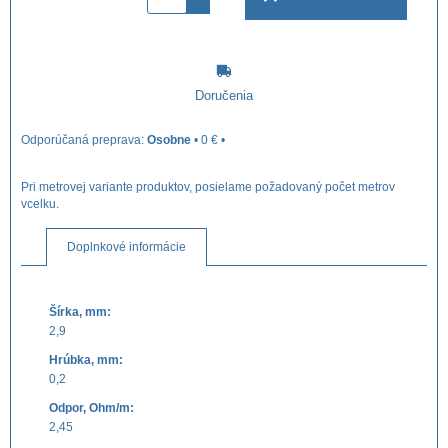
Doručenia
Osobne
•
0 €
•
Pri metrovej variante produktov, posielame požadovaný počet metrov
vcelku.
Doplnkové informácie
Šírka, mm:
2,9
Hrúbka, mm:
0,2
Odpor, Ohm/m:
2,45