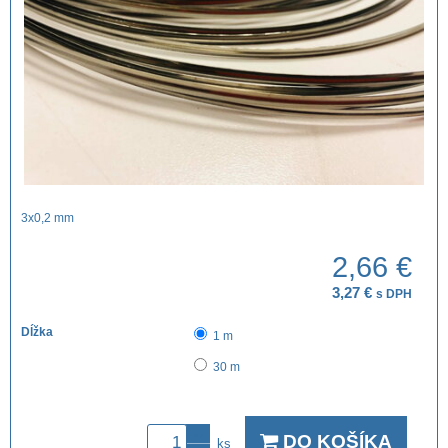
3x0,2 mm
2,66 €
3,27 €
s DPH
Dĺžka
1 m
30 m
DO KOŠÍKA
ks