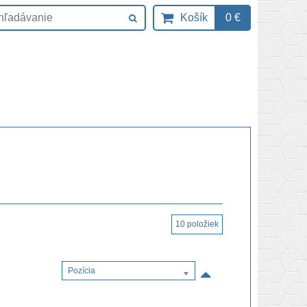
Košík
0 €
10
položiek
Pozícia