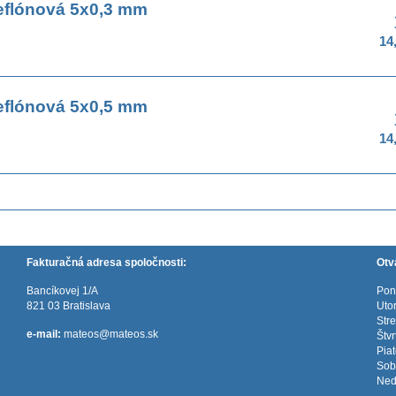
eflónová 5x0,3 mm
14
eflónová 5x0,5 mm
14
Fakturačná adresa spoločnosti:
Otv
Bancíkovej 1/A
Pon
821 03 Bratislava
Uto
Str
e-mail:
mateos@mateos.sk
Štv
Pia
Sob
Ned