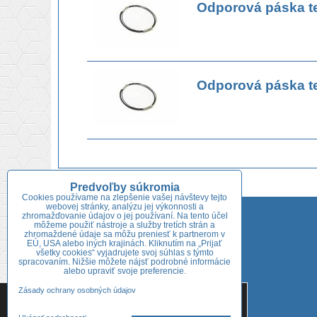
Odporová páska t
Odporová páska t
Predvoľby súkromia
Cookies používame na zlepšenie vašej návštevy tejto
webovej stránky, analýzu jej výkonnosti a
Adresa predajne:
zhromažďovanie údajov o jej používaní. Na tento účel
môžeme použiť nástroje a služby tretích strán a
Niklová 722/54
zhromaždené údaje sa môžu preniesť k partnerom v
EÚ, USA alebo iných krajinách. Kliknutím na „Prijať
926 01 Sereď
všetky cookies“ vyjadrujete svoj súhlas s týmto
spracovaním. Nižšie môžete nájsť podrobné informácie
Tel.:
+421 918 689 753
alebo upraviť svoje preferencie.
Tieto internetové stránky používajú súbory cookies. Bližšie
Zásady ochrany osobných údajov
+421 918 646 052
informácie o používaných súboroch cookies a ako je možné
zabrániť ich používaniu nájdete na stránke s informáciami