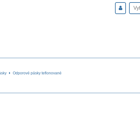
ásky
Odporové pásky teflonované