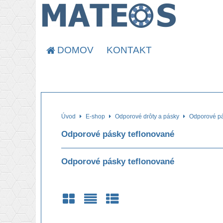
DOMOV
KONTAKT
Úvod
E-shop
Odporové drôty a pásky
Odporové p
Odporové pásky teflonované
Odporové pásky teflonované
Mriežka
Zoznam
Tabuľka