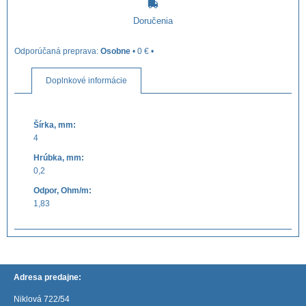
Doručenia
Osobne
•
0 €
•
Doplnkové informácie
Šírka, mm:
4
Hrúbka, mm:
0,2
Odpor, Ohm/m:
1,83
Adresa predajne:
Niklová 722/54