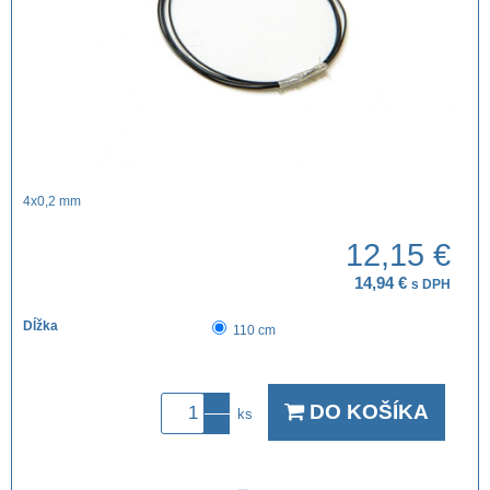
4x0,2 mm
12,15 €
14,94 €
s DPH
Dĺžka
110 cm
DO KOŠÍKA
ks