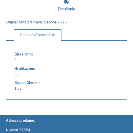
Doručenia
Osobne
•
0 €
•
Doplnkové informácie
Šírka, mm:
3
Hrúbka, mm:
0,3
Odpor, Ohm/m:
1,63
Adresa predajne:
Niklová 722/54