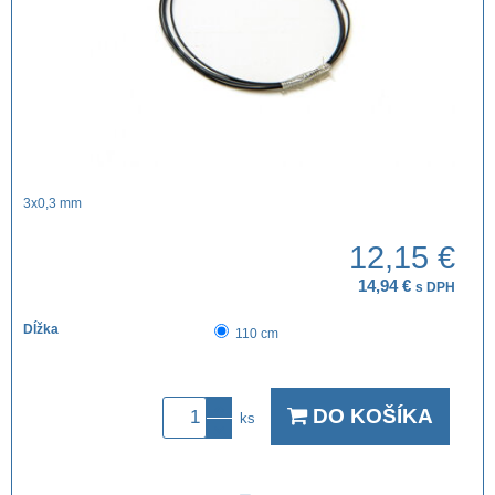
3x0,3 mm
12,15 €
14,94 €
s DPH
Dĺžka
110 cm
DO KOŠÍKA
ks