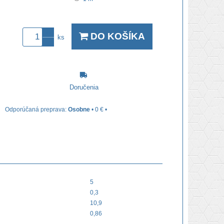
DO KOŠÍKA
ks
Doručenia
Osobne
•
0 €
•
5
0,3
10,9
0,86