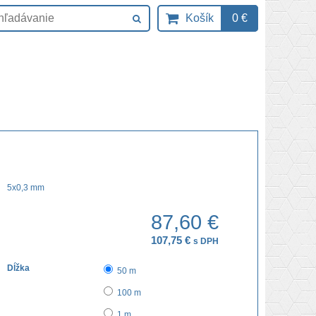
Košík
0 €
5x0,3 mm
87,60 €
107,75 €
s DPH
Dĺžka
50 m
100 m
1 m