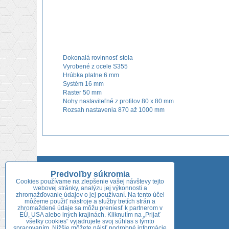
Dokonalá rovinnosť stola
Vyrobené z ocele S355
Hrúbka platne 6 mm
Systém 16 mm
Raster 50 mm
Nohy nastaviteľné z profilov 80 x 80 mm
Rozsah nastavenia 870 až 1000 mm
Adresa predajne:
Predvoľby súkromia
Cookies používame na zlepšenie vašej návštevy tejto
Niklová 722/54
webovej stránky, analýzu jej výkonnosti a
926 01 Sereď
zhromažďovanie údajov o jej používaní. Na tento účel
môžeme použiť nástroje a služby tretích strán a
Tel.:
+421 918 689 753
zhromaždené údaje sa môžu preniesť k partnerom v
EÚ, USA alebo iných krajinách. Kliknutím na „Prijať
všetky cookies“ vyjadrujete svoj súhlas s týmto
+421 918 646 052
spracovaním. Nižšie môžete nájsť podrobné informácie