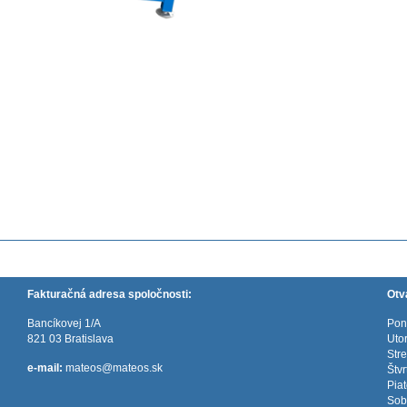
Fakturačná adresa spoločnosti:
Otv
Bancíkovej 1/A
Pon
821 03 Bratislava
Uto
Str
e-mail:
mateos@mateos.sk
Štv
Pia
Sob