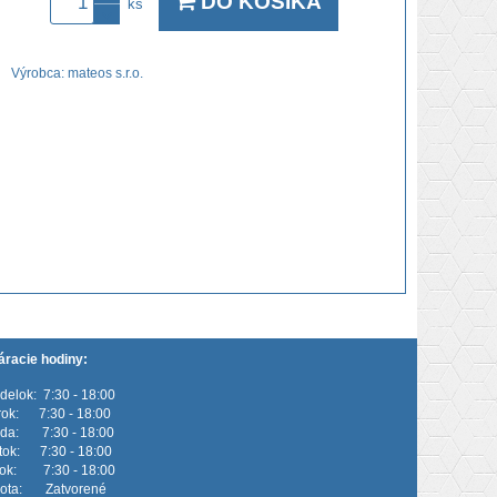
DO KOŠÍKA
ks
Výrobca:
mateos s.r.o.
áracie hodiny:
delok: 7:30 - 18:00
rok: 7:30 - 18:00
eda: 7:30 - 18:00
rtok: 7:30 - 18:00
tok: 7:30 - 18:00
ota: Zatvorené