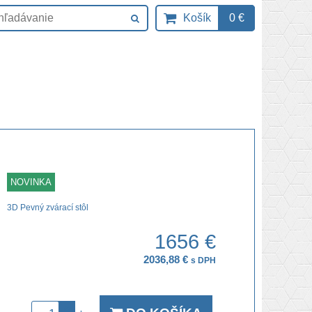
Košík
0 €
NOVINKA
3D Pevný zvárací stôl
1656 €
2036,88 €
s DPH