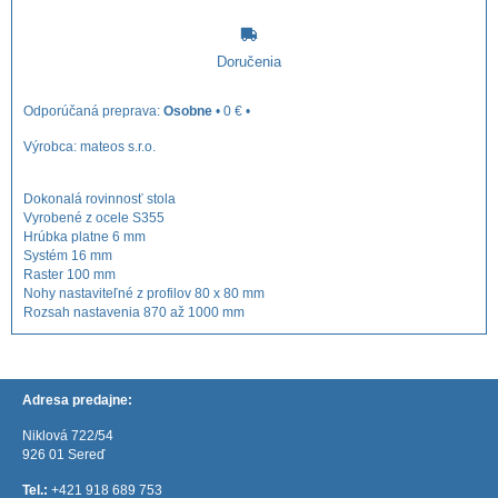
Doručenia
Osobne
•
0 €
•
Výrobca:
mateos s.r.o.
Dokonalá rovinnosť stola
Vyrobené z ocele S355
Hrúbka platne 6 mm
Systém 16 mm
Raster 100 mm
Nohy nastaviteľné z profilov 80 x 80 mm
Rozsah nastavenia 870 až 1000 mm
Adresa predajne:
Niklová 722/54
926 01 Sereď
Tel.:
+421 918 689 753