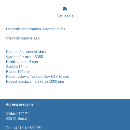
Doručenia
Osobne
•
0 €
•
Výrobca:
mateos s.r.o.
Dokonalá rovinnosť stola
Vyrobené z ocele S355
Hrúbka platne 6 mm
Systém 16 mm
Raster 100 mm
Nohy nastaviteľné z profilov 80 x 80 mm
Rozsah nastavenia 870 až 1000 mm
Adresa predajne:
Niklová 722/54
926 01 Sereď
Tel.:
+421 918 689 753