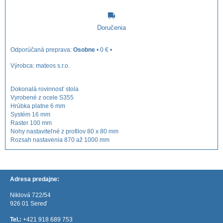
Doručenia
Osobne
•
0 €
•
Výrobca:
mateos s.r.o.
Dokonalá rovinnosť stola
Vyrobené z ocele S355
Hrúbka platne 6 mm
Systém 16 mm
Raster 100 mm
Nohy nastaviteľné z profilov 80 x 80 mm
Rozsah nastavenia 870 až 1000 mm
Adresa predajne:
Niklová 722/54
926 01 Sereď
Tel.:
+421 918 689 753