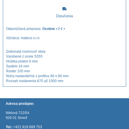
Doručenia
Osobne
•
0 €
•
Výrobca:
mateos s.r.o.
Dokonalá rovinnosť stola
Vyrobené z ocele S355
Hrúbka platne 6 mm
Systém 16 mm
Raster 100 mm
Nohy nastaviteľné z profilov 80 x 80 mm
Rozsah nastavenia 870 až 1000 mm
Adresa predajne:
Niklová 722/54
926 01 Sereď
Tel.:
+421 918 689 753