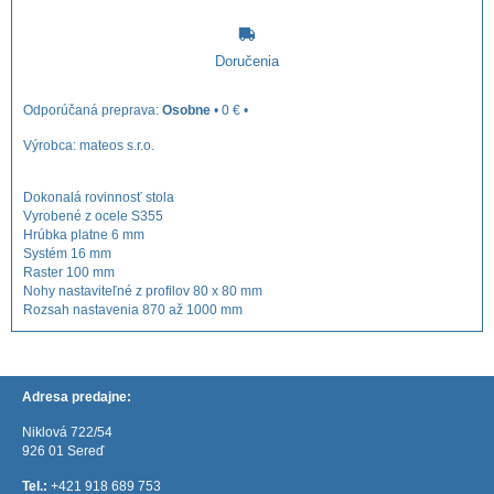
Doručenia
Osobne
•
0 €
•
Výrobca:
mateos s.r.o.
Dokonalá rovinnosť stola
Vyrobené z ocele S355
Hrúbka platne 6 mm
Systém 16 mm
Raster 100 mm
Nohy nastaviteľné z profilov 80 x 80 mm
Rozsah nastavenia 870 až 1000 mm
Adresa predajne:
Niklová 722/54
926 01 Sereď
Tel.:
+421 918 689 753